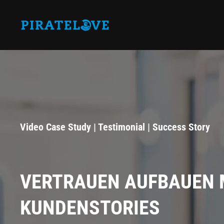
Zum Hauptinhalt springen
Video Case Study | Testimonial | Success Story
VERTRAUEN AUFBAUEN 
KUNDENSTORIES