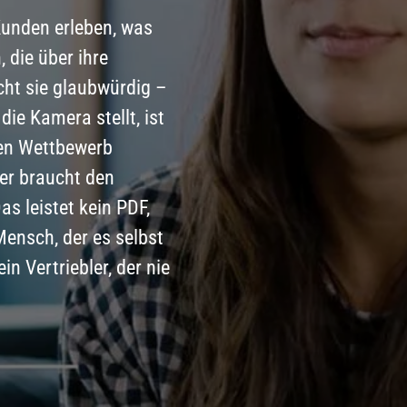
Kunden erleben, was
 die über ihre
ht sie glaubwürdig –
die Kamera stellt, ist
den Wettbewerb
er braucht den
as leistet kein PDF,
Mensch, der es selbst
in Vertriebler, der nie