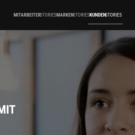
MITARBEITER
STORIES
MARKEN
STORIES
KUNDEN
STORIES
MIT